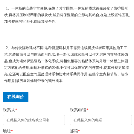
1、一体板的安装非常便捷,保障了其牢固性.一体板的模式首先改变了防护层形
状,再将其压制成凹形的板块状,然后将保温层的凸形与其粘合,在边上设置锚固孔,
加强整体的牢固性,保障其安全性.
2、与传统隔热建材不同,这种新型建材并不需要连续拼接或者应用其他施工工
艺,其装饰面可以与保温面可以实现一体化,因此它既可以作为房屋内饰墙体装饰
品,也成为墙体保温隔热一体化系统,将相似相容的粘贴体系与外墙一体板主体固
定方式配合使用,而这种形式的装修,不仅可以保障室内的连贯性,使其外观更加漂
亮,它还可以配合空气层处理体系和防水体系共同作用,在整个室内起节能、装饰
作用,削减房屋装修所带来的额外成本.
在线询价
联系人
*
联系电话
*
地址
*
邮箱
*