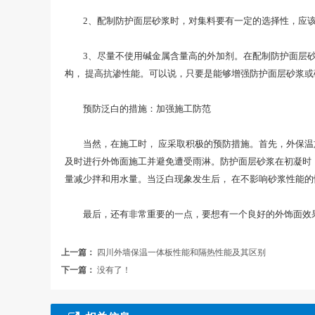
2、配制防护面层砂浆时，对集料要有一定的选择性，应该
3、尽量不使用碱金属含量高的外加剂。在配制防护面层砂浆或
构， 提高抗渗性能。可以说，只要是能够增强防护面层砂浆
预防泛白的措施：加强施工防范
当然，在施工时， 应采取积极的预防措施。首先，外保温施
及时进行外饰面施工并避免遭受雨淋。防护面层砂浆在初凝时，
量减少拌和用水量。当泛白现象发生后， 在不影响砂浆性能的
最后，还有非常重要的一点，要想有一个良好的外饰面效果
上一篇：
四川外墙保温一体板性能和隔热性能及其区别
下一篇：
没有了！