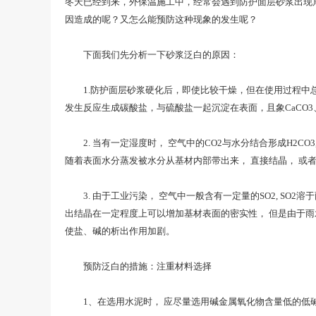
冬天已经到来，外保温施工中，经常会遇到防护面层砂浆出现
因造成的呢？又怎么能预防这种现象的发生呢？
下面我们先分析一下砂浆泛白的原因：
1.防护面层砂浆硬化后，即使比较干燥，但在使用过程中总会受
发生反应生成碳酸盐，与硫酸盐一起沉淀在表面，且象CaCO3
2. 当有一定湿度时， 空气中的CO2与水分结合形成H2CO3,H2
随着表面水分蒸发被水分从基材内部带出来， 直接结晶， 或者再
3. 由于工业污染， 空气中一般含有一定量的SO2, SO
出结晶在一定程度上可以增加基材表面的密实性， 但是由于雨
使盐、碱的析出作用加剧。
预防泛白的措施：注重材料选择
1、在选用水泥时， 应尽量选用碱金属氧化物含量低的低