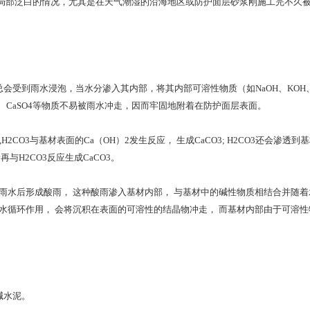
局部泛白的情况，尤其是在天气潮湿的沿海地区或防护面层砂浆刚施工完不久
到雨水浸泡，当水分渗入其内部，将其内部可溶性物质（如NaOH、KOH、Na
、CaSO4等物质不易被雨水冲走，因而牢固地附着在防护面层表面。
CO3与基材表面的Ca（OH）2发生反应， 生成CaCO3; H2CO3还会渗透到基材
与H2CO3反应生成CaCO3。
2溶于雨水后形成酸雨， 这种酸雨渗入基材内部， 与基材中的碱性物质相结合并随
水循环作用， 会将沉积在表面的可溶性的结晶物冲走， 而基材内部由于可溶性物
碱水泥。