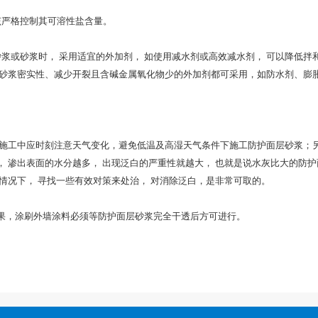
严格控制其可溶性盐含量。
砂浆时， 采用适宜的外加剂， 如使用减水剂或高效减水剂， 可以降低拌和
或砂浆密实性、减少开裂且含碱金属氧化物少的外加剂都可采用，如防水剂、膨
工中应时刻注意天气变化，避免低温及高湿天气条件下施工防护面层砂浆；
 渗出表面的水分越多， 出现泛白的严重性就越大， 也就是说水灰比大的防护面
情况下， 寻找一些有效对策来处治， 对消除泛白，是非常可取的。
，涂刷外墙涂料必须等防护面层砂浆完全干透后方可进行。