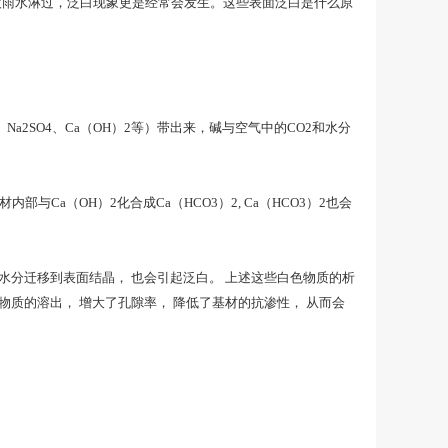
被雨水淋过，泛白现象更是经常会发生。这些表面泛白是什么原
2SO4、Ca（OH）2等）带出来，碱与空气中的CO2和水分
内部与Ca（OH）2化合成Ca（HCO3）2, Ca（HCO3）2也会
着水分迁移到表面结晶， 也会引起泛白。 上述这些白色物质的析
质的溶出， 增大了孔隙率， 降低了基材的抗渗性， 从而会