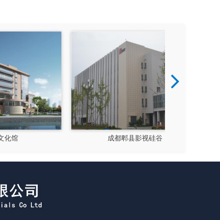
成都郫县影视硅谷
新都