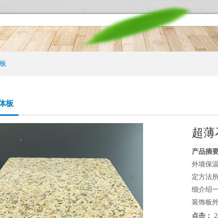
板
体板
超薄
产品摘要
外墙保
定方法
细介绍
装饰板外
点击：
2